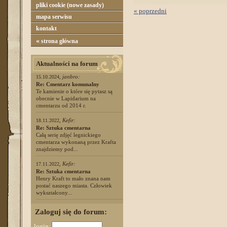
pliki cookie (nowe zasady)
« poprzedni
mapa serwisu
kontakt
«
strona główna
Aktualności na forum
,
janbro:
15.10.2024
Re: Cmentarz komunalny
Te kamienie o które się pytasz są
obecnie w Lapidarium na
cmentarzu od 2014 r.
,
Kefir:
18.11.2022
Re: Sztuka cmentarna
Całą serię zdjęć legnickiego
cmentarza wykonaną przez Krafta
znajdziemy pod...
,
Kefir:
17.11.2022
Re: Sztuka cmentarna
Henry Kraft to mało znana nam
postać naszego miasta. Człowiek
wykształcony...
Zaloguj się do forum:
login: