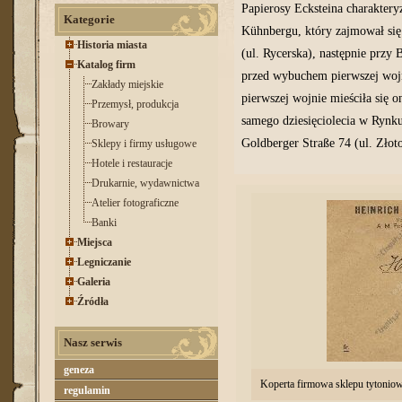
Papierosy Ecksteina charaktery
Kategorie
Kühnbergu, który zajmował się 
Historia miasta
(ul. Rycerska), następnie przy 
Katalog firm
przed wybuchem pierwszej wojny
Zakłady miejskie
pierwszej wojnie mieściła się o
Przemysł, produkcja
samego dziesięciolecia w Rynku
Browary
Goldberger Straße 74 (ul. Złoto
Sklepy i firmy usługowe
Hotele i restauracje
Drukarnie, wydawnictwa
Atelier fotograficzne
Banki
Miejsca
Legniczanie
Galeria
Źródła
Nasz serwis
geneza
Koperta firmowa sklepu tytoniow
regulamin