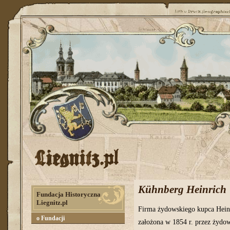
Przedwojennej Legnicy już nie ma. Tu o
Kühnberg Heinrich
Fundacja Historyczna
Liegnitz.pl
F
irma żydowskiego kupca Heinr
o Fundacji
założona w 1854 r. przez żydo