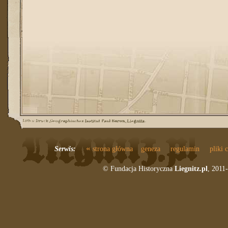
«
Serwis:
strona główna
geneza
regulamin
pliki 
© Fundacja Historyczna
Liegnitz.pl
, 2011